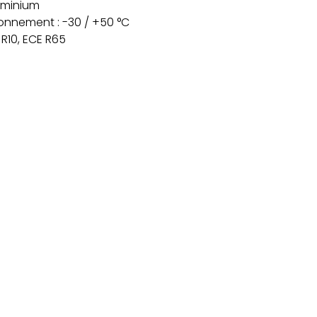
luminium
onnement : -30 / +50 °C
 R10, ECE R65